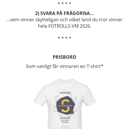
* * * *
2) SVARA PÅ FRÅGORNA...
...vem vinner skytteligan och vilket land du tror vinner
hela FOTBOLLS-VM 2026.
* * * *
PRISBORD
Som vanligt får vinnaren en T-shirt*