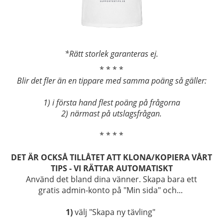
*Rätt storlek garanteras ej.
* * * *
Blir det fler än en tippare med samma poäng så gäller:
1) i första hand flest poäng på frågorna
2) närmast på utslagsfrågan.
* * * *
DET ÄR OCKSÅ TILLÅTET ATT KLONA/KOPIERA VÅRT
TIPS - VI RÄTTAR AUTOMATISKT
Använd det bland dina vänner. Skapa bara ett
gratis admin-konto på "Min sida" och...
1)
välj "Skapa ny tävling"