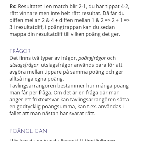
Ex:
Resultatet i en match blir 2-1, du har tippat 4-2,
rätt vinnare men inte helt rätt resultat. Då får du
diffen mellan 2 & 4 + diffen mellan 1 & 2 => 2 + 1 =>
3 i resultatdiff, i poängtrappan kan du sedan
mappa din resultatdiff till vilken poäng det ger.
FRÅGOR
Det finns två typer av frågor,
poängfrågor
och
utslagsfrågor
, utslagsfrågor används bara för att
avgöra mellan tippare på samma poäng och ger
alltså inga egna poäng.
Tävlingsarrangören bestämmer hur många poäng
man får per fråga. Om det är en fråga där man
anger ett frixtextsvar kan tävlingsarrangören sätta
en godtycklig poängsumma, kan t.ex. användas i
fallet att man nästan har svarat rätt.
POÄNGLIGAN