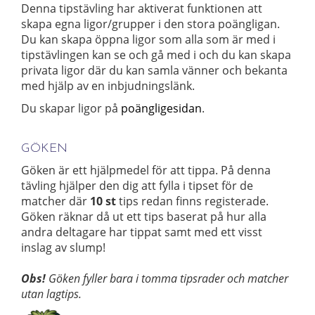
Denna tipstävling har aktiverat funktionen att
skapa egna ligor/grupper i den stora poängligan.
Du kan skapa öppna ligor som alla som är med i
tipstävlingen kan se och gå med i och du kan skapa
privata ligor där du kan samla vänner och bekanta
med hjälp av en inbjudningslänk.
Du skapar ligor på
poängligesidan
.
GÖKEN
Göken är ett hjälpmedel för att tippa. På denna
tävling hjälper den dig att fylla i tipset för de
matcher där
10 st
tips redan finns registerade.
Göken räknar då ut ett tips baserat på hur alla
andra deltagare har tippat samt med ett visst
inslag av slump!
Obs!
Göken fyller bara i tomma tipsrader och matcher
utan lagtips.