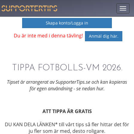
Togg
men
Skapa konto/Logga in
Du är inte med i denna tävling!
TIPPA FOTBOLLS-VM 2026.
Tipset är arrangerat av SupporterTips.se och kan kopieras
för egen användning - se nedan hur.
ATT TIPPA ÄR GRATIS
DU KAN DELA LÄNKEN* till vårt tips så fler hittar det för
ju fler som är med, desto roligare.