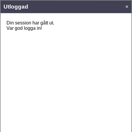
Togg
men
LOGGA IN
Logga in med Google
Glömt användaruppgifter?
Kom ihåg
HAR DU INGET ANVÄNDARKONTO HOS
SUPPORTERTIPS.SE?