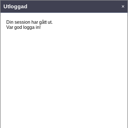
Togg
men
LOGGA IN
Logga in med Google
Glömt användaruppgifter?
Kom ihåg
HAR DU INGET ANVÄNDARKONTO HOS
SUPPORTERTIPS.SE?