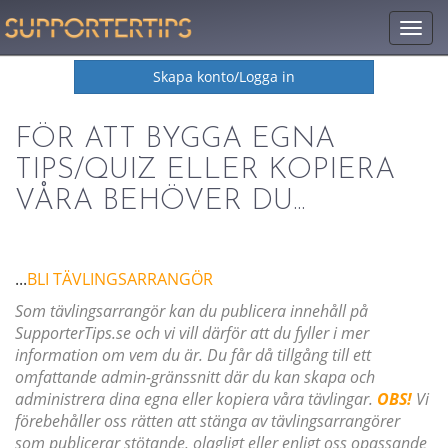
Togg
men
Skapa konto/Logga in
FÖR ATT BYGGA EGNA
TIPS/QUIZ ELLER KOPIERA
VÅRA BEHÖVER DU...
...
BLI TÄVLINGSARRANGÖR
Som tävlingsarrangör kan du publicera innehåll på
SupporterTips.se och vi vill därför att du fyller i mer
information om vem du är. Du får då tillgång till ett
omfattande admin-gränssnitt där du kan skapa och
administrera dina egna eller kopiera våra tävlingar.
OBS!
Vi
förebehåller oss rätten att stänga av tävlingsarrangörer
som publicerar stötande, olagligt eller enligt oss opassande