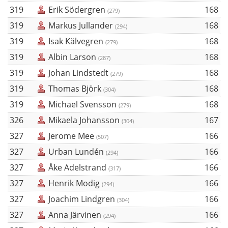
319
Erik Södergren
168
(279)
319
Markus Jullander
168
(294)
319
Isak Kälvegren
168
(279)
319
Albin Larson
168
(287)
319
Johan Lindstedt
168
(279)
319
Thomas Björk
168
(304)
319
Michael Svensson
168
(279)
326
Mikaela Johansson
167
(304)
327
Jerome Mee
166
(507)
327
Urban Lundén
166
(294)
327
Åke Adelstrand
166
(317)
327
Henrik Modig
166
(294)
327
Joachim Lindgren
166
(304)
327
Anna Järvinen
166
(294)