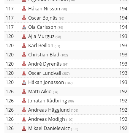
117
Håkan Nilsson
194
(98)
117
Oscar Bojnäs
194
(98)
117
Ola Carlsson
194
(89)
120
Ajla Murguz
193
(98)
120
Karl Beillon
193
(91)
120
Christian Blad
193
(102)
120
André Dyrenäs
193
(91)
120
Oscar Lundvall
193
(287)
120
Håkan Jonasson
193
(102)
126
Matti Aikio
192
(94)
126
Jonatan Rådbring
192
(98)
126
Andreas Hägglund
192
(109)
126
Andreas Modigh
192
(102)
126
Mikael Danielewicz
192
(102)