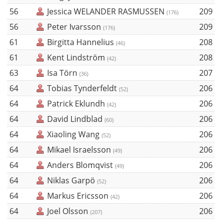
56
Jessica WELANDER RASMUSSEN
209
(176)
56
Peter Ivarsson
209
(176)
61
Birgitta Hannelius
208
(46)
61
Kent Lindström
208
(42)
63
Isa Törn
207
(36)
64
Tobias Tynderfeldt
206
(52)
64
Patrick Eklundh
206
(42)
64
David Lindblad
206
(60)
64
Xiaoling Wang
206
(52)
64
Mikael Israelsson
206
(49)
64
Anders Blomqvist
206
(49)
64
Niklas Garpö
206
(52)
64
Markus Ericsson
206
(42)
64
Joel Olsson
206
(207)