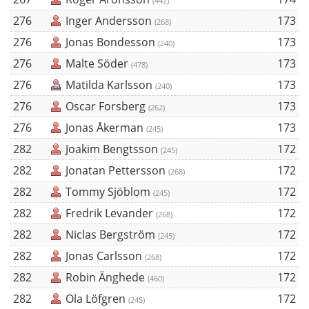
(442)
276
Inger Andersson
173
(268)
276
Jonas Bondesson
173
(240)
276
Malte Söder
173
(478)
276
Matilda Karlsson
173
(240)
276
Oscar Forsberg
173
(262)
276
Jonas Åkerman
173
(245)
282
Joakim Bengtsson
172
(245)
282
Jonatan Pettersson
172
(268)
282
Tommy Sjöblom
172
(245)
282
Fredrik Levander
172
(268)
282
Niclas Bergström
172
(245)
282
Jonas Carlsson
172
(268)
282
Robin Änghede
172
(460)
282
Ola Löfgren
172
(245)