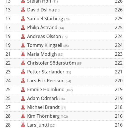
13
Stefan Hoff
226
(11)
13
David Dsilna
226
(10)
17
Samuel Starberg
225
(78)
17
Philip Åstrand
225
(14)
19
Andreas Olsson
224
(15)
19
Tommy Klingsell
224
(85)
21
Maria Modigh
223
(82)
22
Christofer Söderström
222
(89)
23
Petter Starlander
221
(15)
24
Lars-Erik Persson
220
(94)
25
Emmie Holmlund
219
(102)
25
Adam Odmark
219
(18)
27
Michael Brandt
218
(17)
28
Kim Thörnberg
216
(102)
28
Lars Juntti
216
(20)