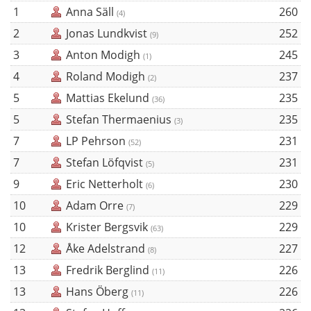
1
Anna Säll
260
(4)
2
Jonas Lundkvist
252
(9)
3
Anton Modigh
245
(1)
4
Roland Modigh
237
(2)
5
Mattias Ekelund
235
(36)
5
Stefan Thermaenius
235
(3)
7
LP Pehrson
231
(52)
7
Stefan Löfqvist
231
(5)
9
Eric Netterholt
230
(6)
10
Adam Orre
229
(7)
10
Krister Bergsvik
229
(63)
12
Åke Adelstrand
227
(8)
13
Fredrik Berglind
226
(11)
13
Hans Öberg
226
(11)