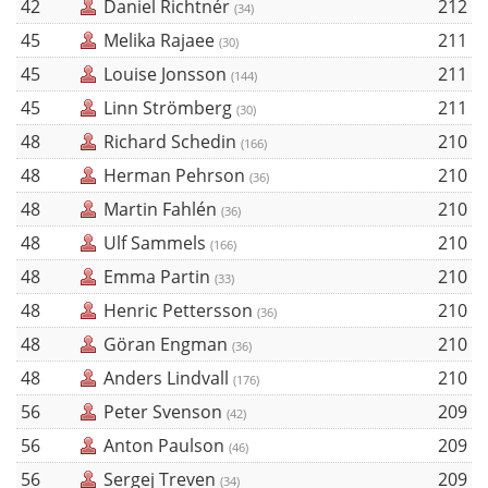
42
Daniel Richtnér
212
(34)
45
Melika Rajaee
211
(30)
45
Louise Jonsson
211
(144)
45
Linn Strömberg
211
(30)
48
Richard Schedin
210
(166)
48
Herman Pehrson
210
(36)
48
Martin Fahlén
210
(36)
48
Ulf Sammels
210
(166)
48
Emma Partin
210
(33)
48
Henric Pettersson
210
(36)
48
Göran Engman
210
(36)
48
Anders Lindvall
210
(176)
56
Peter Svenson
209
(42)
56
Anton Paulson
209
(46)
56
Sergej Treven
209
(34)