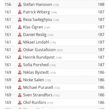
156
Stefan Hansson
188
(120)
161
Patrick Wiberg
187
(144)
161
Reza Sadeghjou
187
(126)
161
Klas Ögren
187
(144)
161
Daniel Reslig
187
(126)
161
Mikael Lindahl
187
(139)
161
Oskar Gustafsson
187
(323)
161
Henrik Rundqvist
187
(144)
161
Sofia Porshed
187
(144)
169
Niklas Bystedt
186
(153)
169
Nicke Salen
186
(132)
169
Michael Purasell
186
(132)
169
Sven Strandfors
186
(132)
169
Olof Runfors
186
(153)