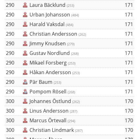
290
Laura Bäcklund
171
(253)
290
Urban Johansson
171
(484)
290
Harald Vaksdal
171
(484)
290
Christian Andersson
171
(262)
290
Jimmy Knudsen
171
(279)
290
Gustav Nordlund
171
(268)
290
Mikael Forsberg
171
(253)
290
Håkan Andersson
171
(253)
290
Pär Baum
171
(253)
290
Pompom Rösell
171
(268)
300
Johannes Östlund
170
(262)
300
Linus Andersson
170
(287)
300
Marcus Örtevall
170
(294)
300
Christian Lindmark
170
(287)