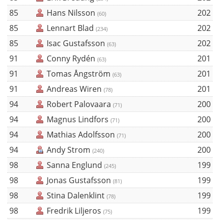
85
Hans Nilsson
202
(60)
85
Lennart Blad
202
(234)
85
Isac Gustafsson
202
(63)
91
Conny Rydén
201
(63)
91
Tomas Ångström
201
(63)
91
Andreas Wiren
201
(78)
94
Robert Palovaara
200
(71)
94
Magnus Lindfors
200
(71)
94
Mathias Adolfsson
200
(71)
94
Andy Strom
200
(240)
98
Sanna Englund
199
(245)
98
Jonas Gustafsson
199
(81)
98
Stina Dalenklint
199
(78)
98
Fredrik Liljeros
199
(75)