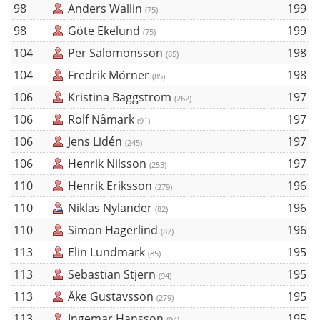
98
Anders Wallin
199
(75)
98
Göte Ekelund
199
(75)
104
Per Salomonsson
198
(85)
104
Fredrik Mörner
198
(85)
106
Kristina Baggstrom
197
(262)
106
Rolf Nåmark
197
(91)
106
Jens Lidén
197
(245)
106
Henrik Nilsson
197
(253)
110
Henrik Eriksson
196
(279)
110
Niklas Nylander
196
(82)
110
Simon Hagerlind
196
(82)
113
Elin Lundmark
195
(85)
113
Sebastian Stjern
195
(94)
113
Åke Gustavsson
195
(279)
113
Ingemar Hansson
195
(94)