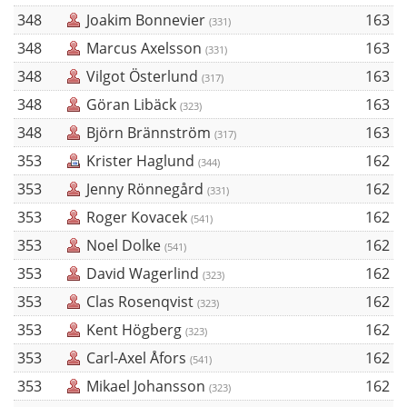
348
Joakim Bonnevier
163
(331)
348
Marcus Axelsson
163
(331)
348
Vilgot Österlund
163
(317)
348
Göran Libäck
163
(323)
348
Björn Brännström
163
(317)
353
Krister Haglund
162
(344)
353
Jenny Rönnegård
162
(331)
353
Roger Kovacek
162
(541)
353
Noel Dolke
162
(541)
353
David Wagerlind
162
(323)
353
Clas Rosenqvist
162
(323)
353
Kent Högberg
162
(323)
353
Carl-Axel Åfors
162
(541)
353
Mikael Johansson
162
(323)