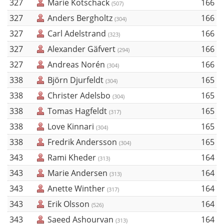
327
Marie Kotschack
166
(507)
327
Anders Bergholtz
166
(304)
327
Carl Adelstrand
166
(323)
327
Alexander Gäfvert
166
(294)
327
Andreas Norén
166
(304)
338
Björn Djurfeldt
165
(304)
338
Christer Adelsbo
165
(304)
338
Tomas Hagfeldt
165
(317)
338
Love Kinnari
165
(304)
338
Fredrik Andersson
165
(304)
343
Rami Kheder
164
(313)
343
Marie Andersen
164
(313)
343
Anette Winther
164
(317)
343
Erik Olsson
164
(526)
343
Saeed Ashourvan
164
(313)