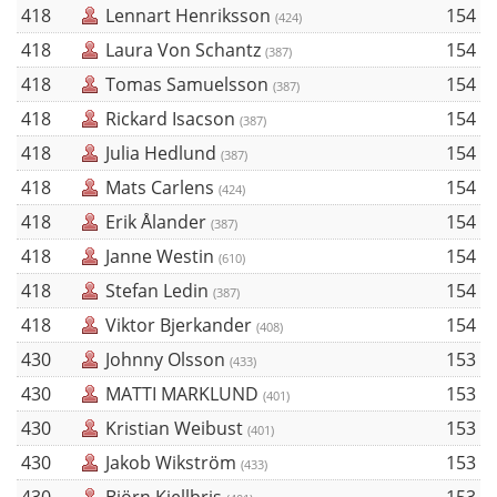
418
Lennart Henriksson
154
(424)
418
Laura Von Schantz
154
(387)
418
Tomas Samuelsson
154
(387)
418
Rickard Isacson
154
(387)
418
Julia Hedlund
154
(387)
418
Mats Carlens
154
(424)
418
Erik Ålander
154
(387)
418
Janne Westin
154
(610)
418
Stefan Ledin
154
(387)
418
Viktor Bjerkander
154
(408)
430
Johnny Olsson
153
(433)
430
MATTI MARKLUND
153
(401)
430
Kristian Weibust
153
(401)
430
Jakob Wikström
153
(433)