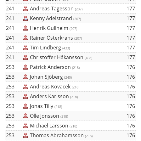
241
Andreas Tagesson
177
(207)
241
Kenny Adelstrand
177
(207)
241
Henrik Gullheim
177
(207)
241
Rainer Österkrans
177
(207)
241
Tim Lindberg
177
(433)
241
Christoffer Håkansson
177
(408)
253
Patrick Anderson
176
(218)
253
Johan Sjöberg
176
(240)
253
Andreas Kovacek
176
(218)
253
Anders Karlsson
176
(218)
253
Jonas Tilly
176
(218)
253
Olle Jonsson
176
(218)
253
Michael Larsson
176
(218)
253
Thomas Abrahamsson
176
(218)