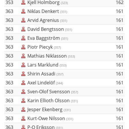
353
Kjell Holmborg
162
(323)
363
Niklas Denkert
161
(331)
363
Arvid Agrenius
161
(331)
363
David Bengtsson
161
(331)
363
Eva Baggström
161
(331)
363
Piotr Piecyk
161
(357)
363
Mathias Niklasson
161
(553)
363
Lars Marklund
161
(553)
363
Shirin Assadi
161
(357)
363
Axel Lindelöf
161
(344)
363
Sven-Olof Svensson
161
(357)
363
Karin Ellioth Olsson
161
(331)
363
Jesper Ekenberg
161
(331)
363
Kurt-Owe Nilsson
161
(331)
363
P-O Eriksson
161
(331)