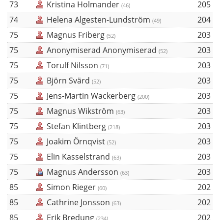
73
Kristina Holmander
205
(46)
74
Helena Algesten-Lundström
204
(49)
75
Magnus Friberg
203
(52)
75
Anonymiserad Anonymiserad
203
(52)
75
Torulf Nilsson
203
(71)
75
Björn Svärd
203
(52)
75
Jens-Martin Wackerberg
203
(200)
75
Magnus Wikström
203
(63)
75
Stefan Klintberg
203
(218)
75
Joakim Örnqvist
203
(52)
75
Elin Kasselstrand
203
(63)
75
Magnus Andersson
203
(63)
85
Simon Rieger
202
(60)
85
Cathrine Jonsson
202
(63)
85
Erik Bredung
202
(234)