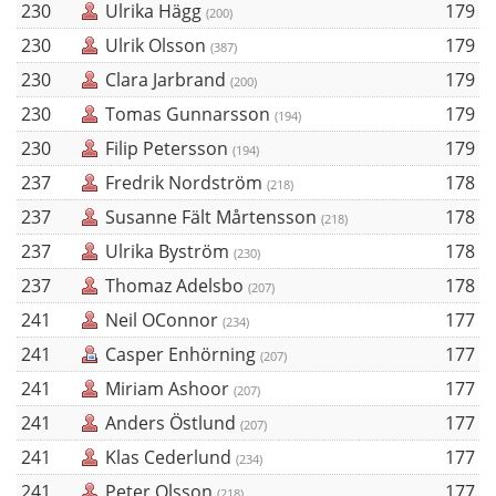
230
Ulrika Hägg
179
(200)
230
Ulrik Olsson
179
(387)
230
Clara Jarbrand
179
(200)
230
Tomas Gunnarsson
179
(194)
230
Filip Petersson
179
(194)
237
Fredrik Nordström
178
(218)
237
Susanne Fält Mårtensson
178
(218)
237
Ulrika Byström
178
(230)
237
Thomaz Adelsbo
178
(207)
241
Neil OConnor
177
(234)
241
Casper Enhörning
177
(207)
241
Miriam Ashoor
177
(207)
241
Anders Östlund
177
(207)
241
Klas Cederlund
177
(234)
241
Peter Olsson
177
(218)