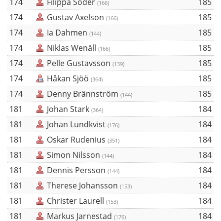
174
Filippa Söder
185
(166)
174
Gustav Axelson
185
(166)
174
Ia Dahmen
185
(144)
174
Niklas Wenäll
185
(166)
174
Pelle Gustavsson
185
(139)
174
Håkan Sjöö
185
(364)
174
Denny Brännström
185
(144)
181
Johan Stark
184
(364)
181
Johan Lundkvist
184
(176)
181
Oskar Rudenius
184
(351)
181
Simon Nilsson
184
(144)
181
Dennis Persson
184
(144)
181
Therese Johansson
184
(153)
181
Christer Laurell
184
(153)
181
Markus Jarnestad
184
(176)