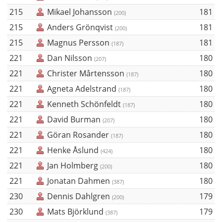
215
Mikael Johansson
181
(200)
215
Anders Grönqvist
181
(200)
215
Magnus Persson
181
(187)
221
Dan Nilsson
180
(207)
221
Christer Mårtensson
180
(187)
221
Agneta Adelstrand
180
(187)
221
Kenneth Schönfeldt
180
(187)
221
David Burman
180
(207)
221
Göran Rosander
180
(187)
221
Henke Åslund
180
(424)
221
Jan Holmberg
180
(200)
221
Jonatan Dahmen
180
(387)
230
Dennis Dahlgren
179
(200)
230
Mats Björklund
179
(387)