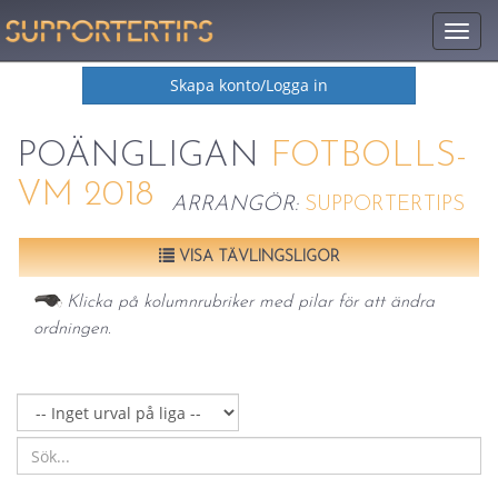
Togg
men
Skapa konto/Logga in
POÄNGLIGAN
FOTBOLLS-
VM 2018
ARRANGÖR:
SUPPORTERTIPS
VISA TÄVLINGSLIGOR
Klicka på kolumnrubriker med pilar för att ändra
ordningen.