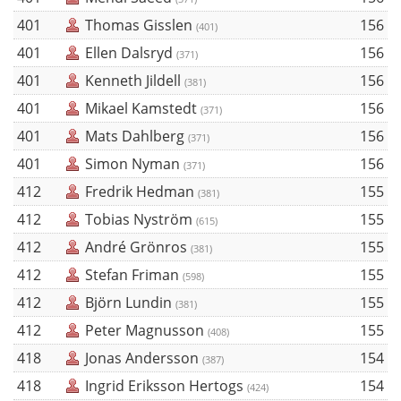
401
Thomas Gisslen
156
(401)
401
Ellen Dalsryd
156
(371)
401
Kenneth Jildell
156
(381)
401
Mikael Kamstedt
156
(371)
401
Mats Dahlberg
156
(371)
401
Simon Nyman
156
(371)
412
Fredrik Hedman
155
(381)
412
Tobias Nyström
155
(615)
412
André Grönros
155
(381)
412
Stefan Friman
155
(598)
412
Björn Lundin
155
(381)
412
Peter Magnusson
155
(408)
418
Jonas Andersson
154
(387)
418
Ingrid Eriksson Hertogs
154
(424)