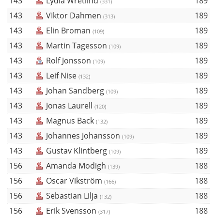
143
Lydia Wretlind
189
(331)
143
VIktor Dahmen
189
(313)
143
Elin Broman
189
(109)
143
Martin Tagesson
189
(109)
143
Rolf Jonsson
189
(109)
143
Leif Nise
189
(132)
143
Johan Sandberg
189
(109)
143
Jonas Laurell
189
(120)
143
Magnus Back
189
(132)
143
Johannes Johansson
189
(109)
143
Gustav Klintberg
189
(109)
156
Amanda Modigh
188
(139)
156
Oscar Vikström
188
(166)
156
Sebastian Lilja
188
(132)
156
Erik Svensson
188
(317)