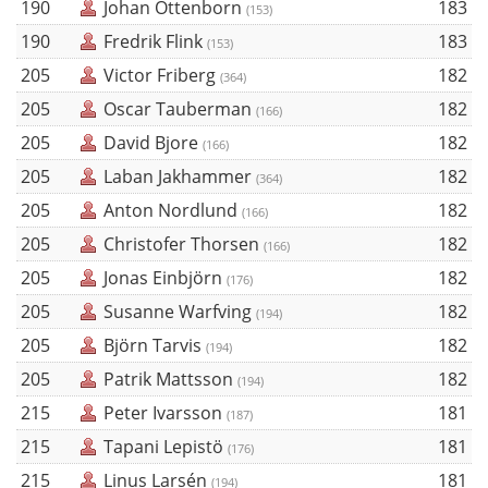
190
Johan Ottenborn
183
(153)
190
Fredrik Flink
183
(153)
205
Victor Friberg
182
(364)
205
Oscar Tauberman
182
(166)
205
David Bjore
182
(166)
205
Laban Jakhammer
182
(364)
205
Anton Nordlund
182
(166)
205
Christofer Thorsen
182
(166)
205
Jonas Einbjörn
182
(176)
205
Susanne Warfving
182
(194)
205
Björn Tarvis
182
(194)
205
Patrik Mattsson
182
(194)
215
Peter Ivarsson
181
(187)
215
Tapani Lepistö
181
(176)
215
Linus Larsén
181
(194)