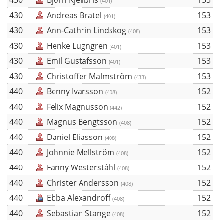
430
Björn Kjellbris
153
(401)
430
Andreas Bratel
153
(401)
430
Ann-Cathrin Lindskog
153
(408)
430
Henke Lugngren
153
(401)
430
Emil Gustafsson
153
(401)
430
Christoffer Malmström
153
(433)
440
Benny Ivarsson
152
(408)
440
Felix Magnusson
152
(442)
440
Magnus Bengtsson
152
(408)
440
Daniel Eliasson
152
(408)
440
Johnnie Mellström
152
(408)
440
Fanny Westerståhl
152
(408)
440
Christer Andersson
152
(408)
440
Ebba Alexandroff
152
(408)
440
Sebastian Stange
152
(408)