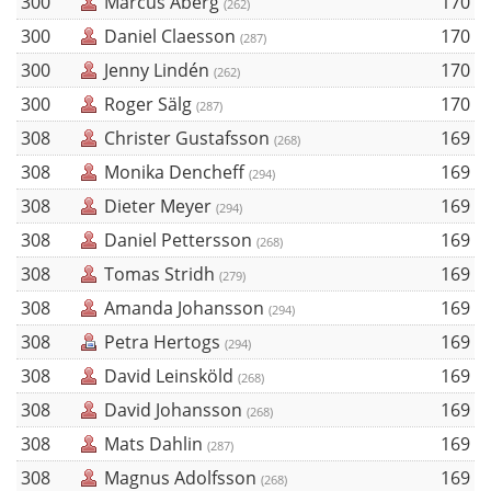
300
Marcus Åberg
170
(262)
300
Daniel Claesson
170
(287)
300
Jenny Lindén
170
(262)
300
Roger Sälg
170
(287)
308
Christer Gustafsson
169
(268)
308
Monika Dencheff
169
(294)
308
Dieter Meyer
169
(294)
308
Daniel Pettersson
169
(268)
308
Tomas Stridh
169
(279)
308
Amanda Johansson
169
(294)
308
Petra Hertogs
169
(294)
308
David Leinsköld
169
(268)
308
David Johansson
169
(268)
308
Mats Dahlin
169
(287)
308
Magnus Adolfsson
169
(268)