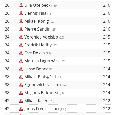
28
Ulla Oxelbeck
216
(139)
28
Dennis Niia
216
(18)
28
Mikael König
216
(22)
28
Pierre Sandin
216
(25)
34
Veronica Adelsbo
215
(25)
34
Fredrik Hedby
215
(20)
34
Ove Dexlin
215
(25)
34
Mattias Lagerbäck
215
(25)
38
Lasse Boncz
214
(22)
38
Mikael Pihlsgård
214
(132)
38
Egonowich Nilsson
214
(24)
38
Magnus Birkhorst
214
(30)
42
Mikael Kalen
212
(25)
42
Jonas Fredriksson
212
(139)