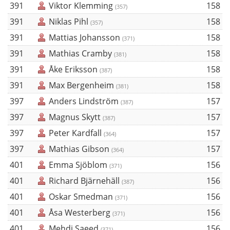
391
Viktor Klemming
158
(357)
391
Niklas Pihl
158
(357)
391
Mattias Johansson
158
(371)
391
Mathias Cramby
158
(381)
391
Åke Eriksson
158
(387)
391
Max Bergenheim
158
(381)
397
Anders Lindström
157
(387)
397
Magnus Skytt
157
(387)
397
Peter Kardfall
157
(364)
397
Mathias Gibson
157
(364)
401
Emma Sjöblom
156
(371)
401
Richard Bjärnehäll
156
(387)
401
Oskar Smedman
156
(371)
401
Åsa Westerberg
156
(371)
401
Mehdi Saeed
156
(371)