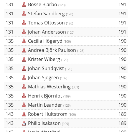
131
Bosse Bjärbo
191
(120)
131
Stefan Sandberg
191
(120)
131
Tomas Ottosson
191
(126)
131
Johan Andersson
191
(120)
135
Cecilia Högeryd
190
(109)
135
Andrea Björk Paulson
190
(126)
135
Krister Wiberg
190
(120)
135
Johan Sundqvist
190
(126)
135
Johan Sjögren
190
(102)
135
Mathias Westerling
190
(331)
135
Henrik Björnfot
190
(109)
135
Martin Leander
190
(126)
143
Robert Hultstrom
189
(109)
143
Philip Isaksson
189
(109)