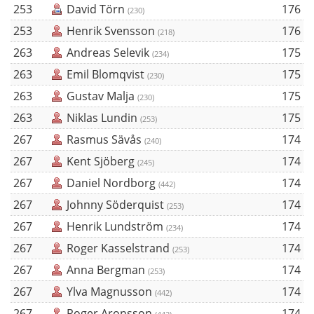
253
David Törn
176
(230)
253
Henrik Svensson
176
(218)
263
Andreas Selevik
175
(234)
263
Emil Blomqvist
175
(230)
263
Gustav Malja
175
(230)
263
Niklas Lundin
175
(253)
267
Rasmus Sävås
174
(240)
267
Kent Sjöberg
174
(245)
267
Daniel Nordborg
174
(442)
267
Johnny Söderquist
174
(253)
267
Henrik Lundström
174
(234)
267
Roger Kasselstrand
174
(253)
267
Anna Bergman
174
(253)
267
Ylva Magnusson
174
(442)
267
Roger Aronsson
174